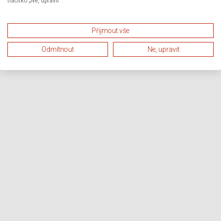
tlačítko „Ne, upravit“.
Přijmout vše
Odmítnout
Ne, upravit