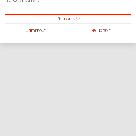
tlačítko „Ne, upravit“.
Přijmout vše
Odmítnout
Ne, upravit