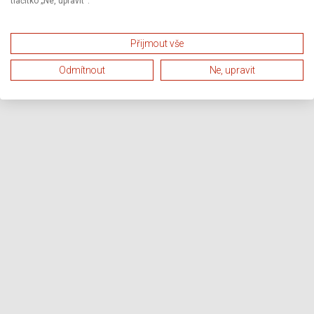
tlačítko „Ne, upravit“.
Přijmout vše
Odmítnout
Ne, upravit