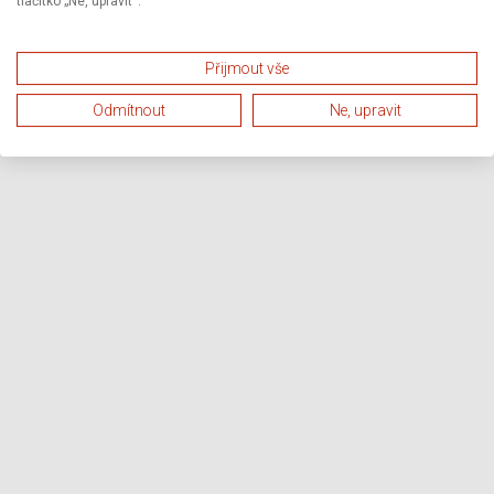
tlačítko „Ne, upravit“.
Přijmout vše
Odmítnout
Ne, upravit