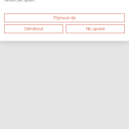
tlačítko „Ne, upravit“.
Přijmout vše
Odmítnout
Ne, upravit