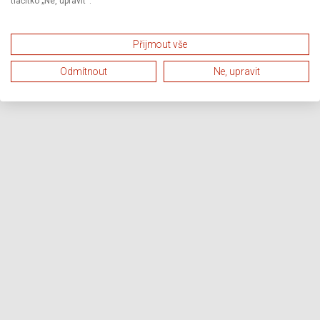
tlačítko „Ne, upravit“.
Přijmout vše
Odmítnout
Ne, upravit