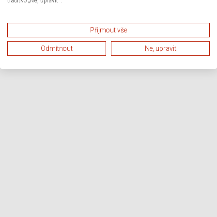
tlačítko „Ne, upravit“.
Přijmout vše
Odmítnout
Ne, upravit