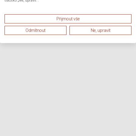
tlačítko „Ne, upravit“.
Přijmout vše
Odmítnout
Ne, upravit