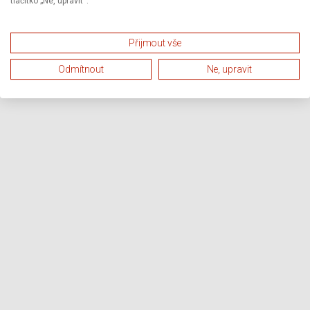
tlačítko „Ne, upravit“.
Přijmout vše
Odmítnout
Ne, upravit