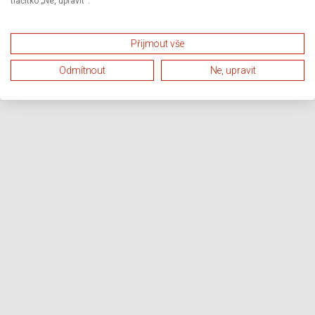
tlačítko „Ne, upravit“.
Přijmout vše
Odmítnout
Ne, upravit