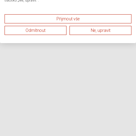
tlačítko „Ne, upravit“.
Přijmout vše
Odmítnout
Ne, upravit