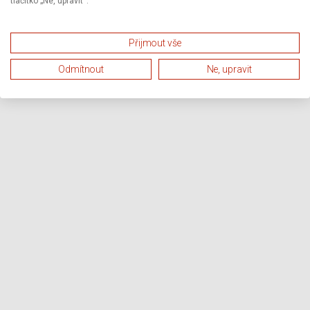
tlačítko „Ne, upravit“.
Přijmout vše
Odmítnout
Ne, upravit