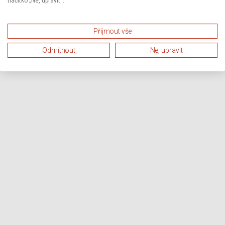
tlačítko „Ne, upravit“.
Přijmout vše
Odmítnout
Ne, upravit