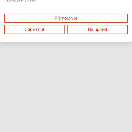
tlačítko „Ne, upravit“.
Přijmout vše
Odmítnout
Ne, upravit