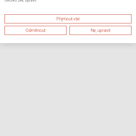
tlačítko „Ne, upravit“.
Přijmout vše
Odmítnout
Ne, upravit