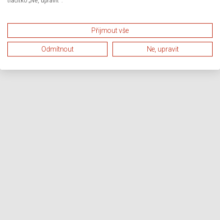
tlačítko „Ne, upravit“.
Přijmout vše
Odmítnout
Ne, upravit