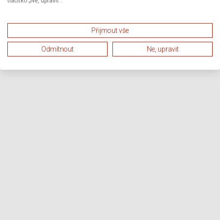
tlačítko „Ne, upravit“.
Přijmout vše
Odmítnout
Ne, upravit