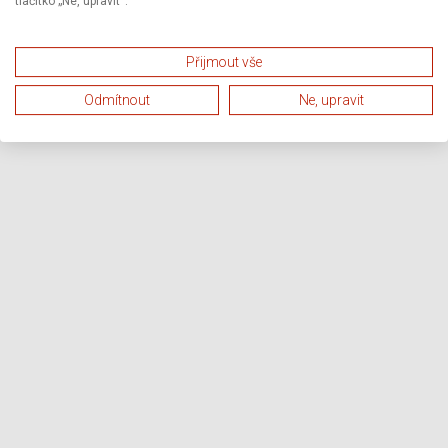
tlačítko „Ne, upravit“.
Přijmout vše
Odmítnout
Ne, upravit