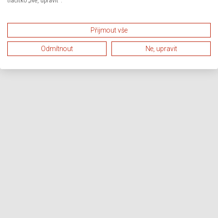
tlačítko „Ne, upravit“.
Přijmout vše
Odmítnout
Ne, upravit