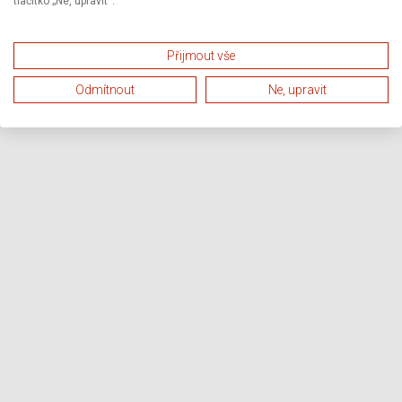
tlačítko „Ne, upravit“.
Přijmout vše
Odmítnout
Ne, upravit