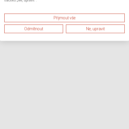
tlačítko „Ne, upravit“.
Přijmout vše
Odmítnout
Ne, upravit