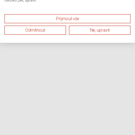
tlačítko „Ne, upravit“.
Přijmout vše
Odmítnout
Ne, upravit