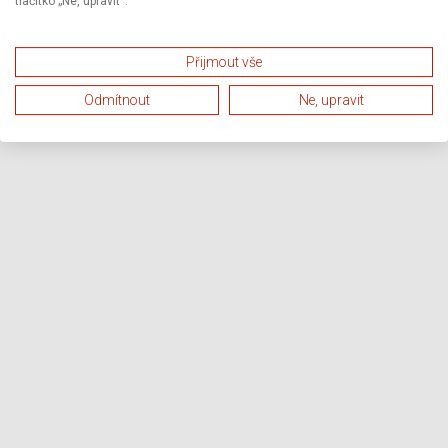
tlačítko „Ne, upravit“.
Přijmout vše
Odmítnout
Ne, upravit