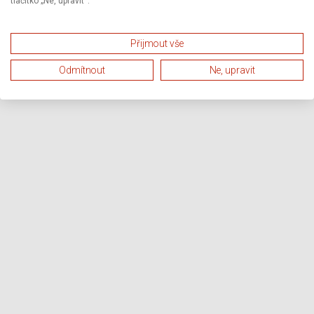
tlačítko „Ne, upravit“.
Přijmout vše
Odmítnout
Ne, upravit