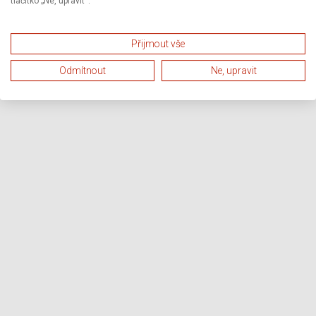
tlačítko „Ne, upravit“.
Přijmout vše
Odmítnout
Ne, upravit