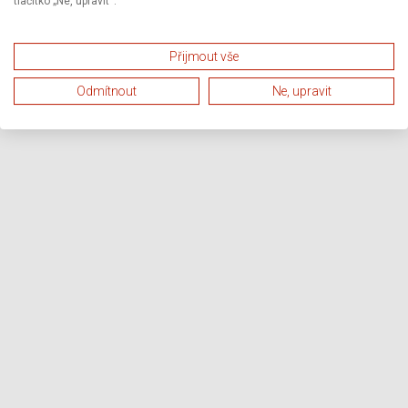
tlačítko „Ne, upravit“.
Přijmout vše
Odmítnout
Ne, upravit