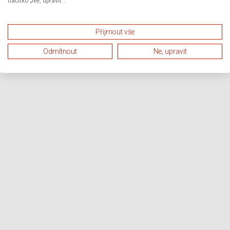
tlačítko „Ne, upravit“.
Přijmout vše
Odmítnout
Ne, upravit