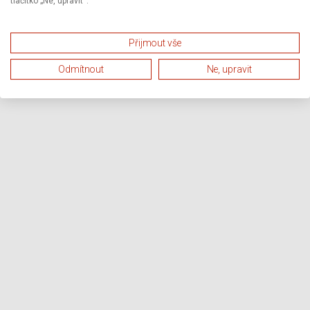
tlačítko „Ne, upravit“.
Přijmout vše
Odmítnout
Ne, upravit