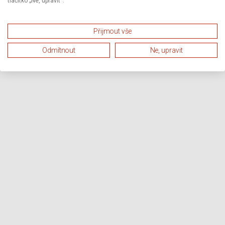
tlačítko „Ne, upravit“.
Přijmout vše
Odmítnout
Ne, upravit