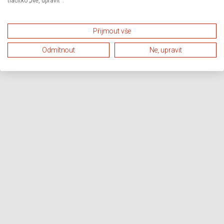
tlačítko „Ne, upravit“.
Přijmout vše
Odmítnout
Ne, upravit