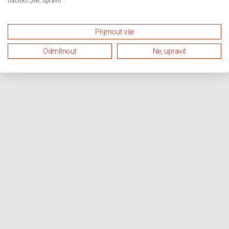
tlačítko „Ne, upravit“.
Přijmout vše
Odmítnout
Ne, upravit