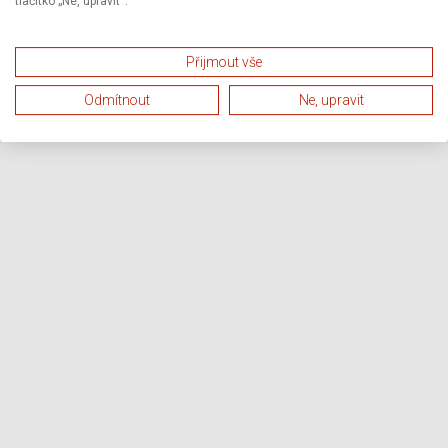
tlačítko „Ne, upravit“.
Přijmout vše
Odmítnout
Ne, upravit