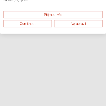
tlačítko „Ne, upravit“.
Přijmout vše
Odmítnout
Ne, upravit