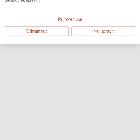
tlačítko „Ne, upravit“.
Přijmout vše
Odmítnout
Ne, upravit