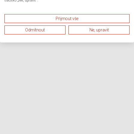
tlačítko „Ne, upravit“.
Přijmout vše
Odmítnout
Ne, upravit