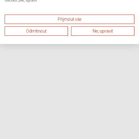
tlačítko „Ne, upravit“.
Přijmout vše
Odmítnout
Ne, upravit