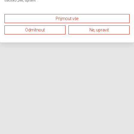
tlačítko „Ne, upravit“.
Přijmout vše
Odmítnout
Ne, upravit