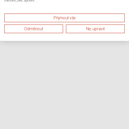
tlačítko „Ne, upravit“.
Přijmout vše
Odmítnout
Ne, upravit