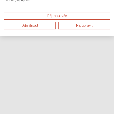
tlačítko „Ne, upravit“.
Přijmout vše
Odmítnout
Ne, upravit