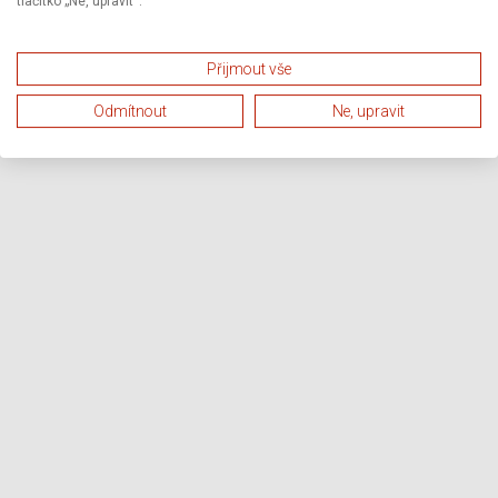
tlačítko „Ne, upravit“.
Přijmout vše
Odmítnout
Ne, upravit