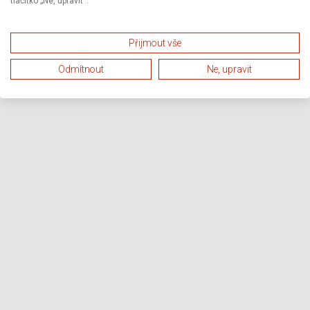
tlačítko „Ne, upravit“.
Přijmout vše
Odmítnout
Ne, upravit