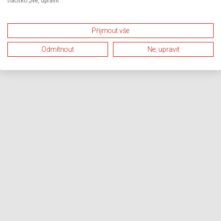
tlačítko „Ne, upravit“.
Přijmout vše
Odmítnout
Ne, upravit