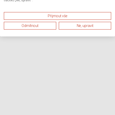
tlačítko „Ne, upravit“.
Přijmout vše
Odmítnout
Ne, upravit