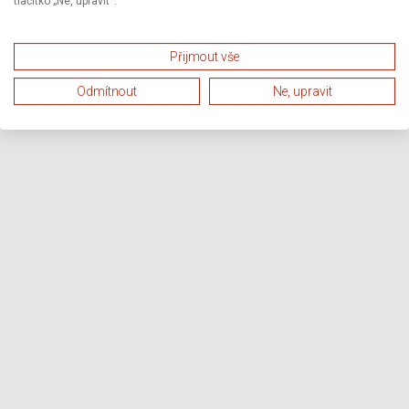
tlačítko „Ne, upravit“.
Přijmout vše
Odmítnout
Ne, upravit