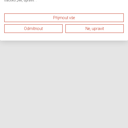
tlačítko „Ne, upravit“.
Přijmout vše
Odmítnout
Ne, upravit