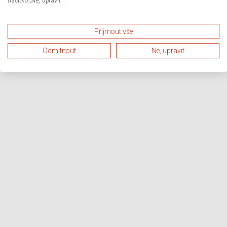
tlačítko „Ne, upravit“.
Přijmout vše
Odmítnout
Ne, upravit