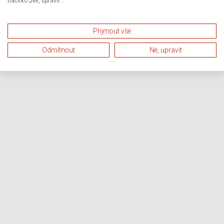
tlačítko „Ne, upravit“.
Přijmout vše
Odmítnout
Ne, upravit