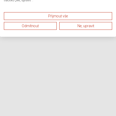
tlačítko „Ne, upravit“.
Přijmout vše
Odmítnout
Ne, upravit