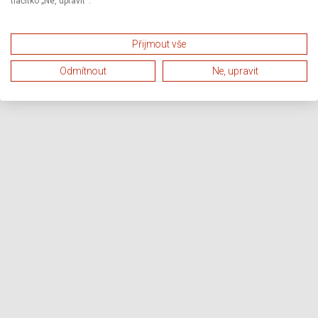
tlačítko „Ne, upravit“.
Přijmout vše
Odmítnout
Ne, upravit