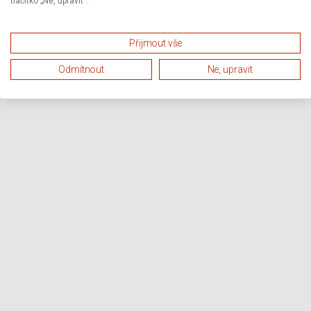
tlačítko „Ne, upravit“.
Přijmout vše
Odmítnout
Ne, upravit